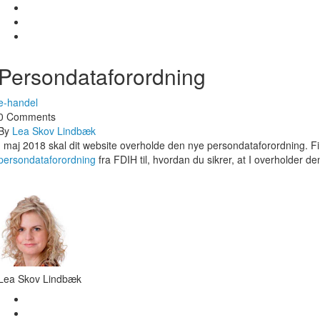
Persondataforordning
e-handel
0 Comments
By
Lea Skov Lindbæk
I maj 2018 skal dit website overholde den nye persondataforordning. F
persondataforordning
fra FDIH til, hvordan du sikrer, at I overholder d
Lea Skov Lindbæk