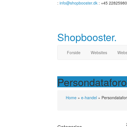
:
info@shopbooster.dk
: +45 22825980
Shopbooster
.
Forside
Websites
Webs
Persondataforo
Home
»
e-handel
»
Persondatafor
Categories