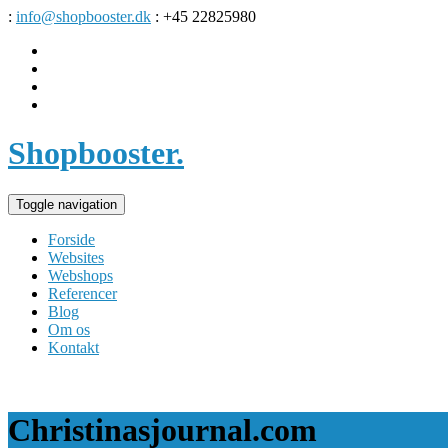
:
info@shopbooster.dk
: +45 22825980
Shopbooster
.
Toggle navigation
Forside
Websites
Webshops
Referencer
Blog
Om os
Kontakt
Christinasjournal.com