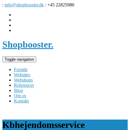
:
info@shopbooster.dk
: +45 22825980
Shopbooster
.
Toggle navigation
Forside
Websites
Webshops
Referencer
Blog
Om os
Kontakt
Kbhejendomsservice