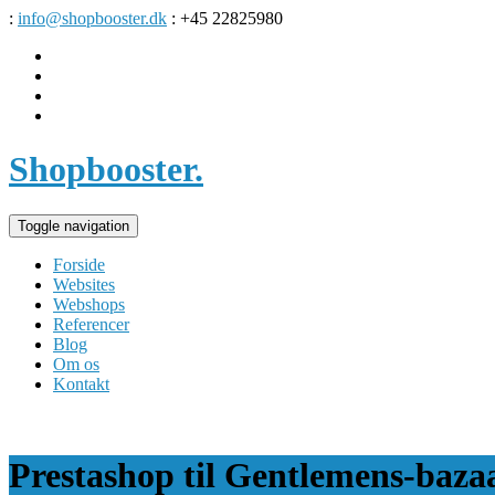
:
info@shopbooster.dk
: +45 22825980
Shopbooster
.
Toggle navigation
Forside
Websites
Webshops
Referencer
Blog
Om os
Kontakt
Prestashop til Gentlemens-baza