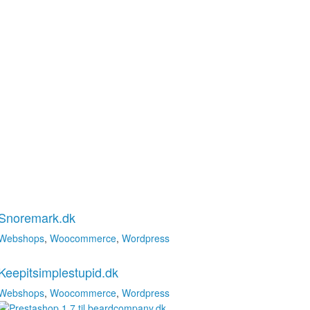
Snoremark.dk
Webshops
,
Woocommerce
,
Wordpress
Keepitsimplestupid.dk
Webshops
,
Woocommerce
,
Wordpress