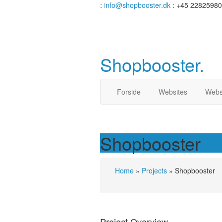
:
info@shopbooster.dk
: +45 22825980
Shopbooster
.
Forside
Websites
Webs
Shopbooster
Home
»
Projects
»
Shopbooster
Project Overview