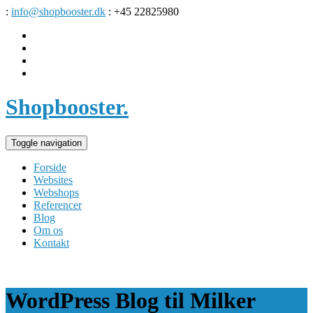
:
info@shopbooster.dk
: +45 22825980
Shopbooster
.
Toggle navigation
Forside
Websites
Webshops
Referencer
Blog
Om os
Kontakt
WordPress Blog til Milker