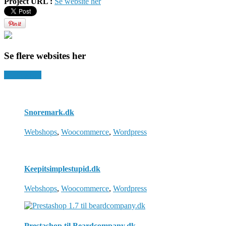
Project URL :
Se website her
Se flere websites her
All Projects
Snoremark.dk
Webshops
,
Woocommerce
,
Wordpress
Keepitsimplestupid.dk
Webshops
,
Woocommerce
,
Wordpress
Prestashop til Beardcompany.dk