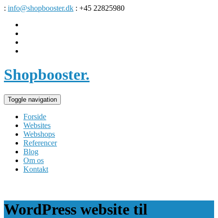
:
info@shopbooster.dk
: +45 22825980
Shopbooster
.
Toggle navigation
Forside
Websites
Webshops
Referencer
Blog
Om os
Kontakt
WordPress website til