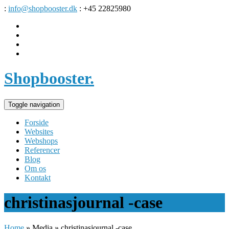
:
info@shopbooster.dk
: +45 22825980
Shopbooster
.
Toggle navigation
Forside
Websites
Webshops
Referencer
Blog
Om os
Kontakt
christinasjournal -case
Home
»
Media
»
christinasjournal -case