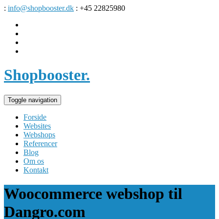
:
info@shopbooster.dk
: +45 22825980
Shopbooster
.
Toggle navigation
Forside
Websites
Webshops
Referencer
Blog
Om os
Kontakt
Woocommerce webshop til
Dangro.com