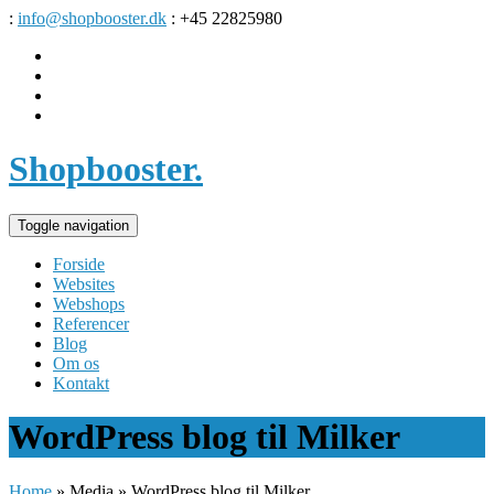
:
info@shopbooster.dk
: +45 22825980
Shopbooster
.
Toggle navigation
Forside
Websites
Webshops
Referencer
Blog
Om os
Kontakt
WordPress blog til Milker
Home
»
Media
»
WordPress blog til Milker