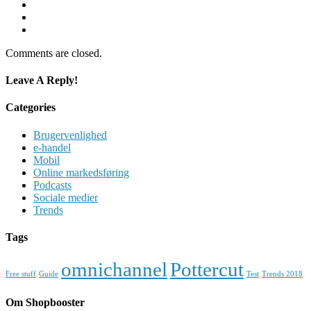
Comments are closed.
Leave A Reply!
Categories
Brugervenlighed
e-handel
Mobil
Online markedsføring
Podcasts
Sociale medier
Trends
Tags
omnichannel
Pottercut
Free stuff
Guide
Test
Trends 2018
Om Shopbooster