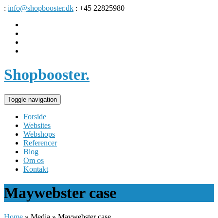
:
info@shopbooster.dk
: +45 22825980
Shopbooster
.
Toggle navigation
Forside
Websites
Webshops
Referencer
Blog
Om os
Kontakt
Maywebster case
Home
»
Media
»
Maywebster case