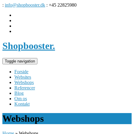
:
info@shopbooster.dk
: +45 22825980
Shopbooster
.
Toggle navigation
Forside
Websites
Webshops
Referencer
Blog
Om os
Kontakt
Webshops
Home
»
Webshops