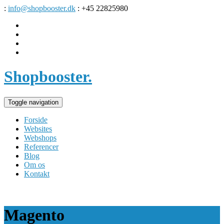
:
info@shopbooster.dk
: +45 22825980
Shopbooster
.
Toggle navigation
Forside
Websites
Webshops
Referencer
Blog
Om os
Kontakt
Magento